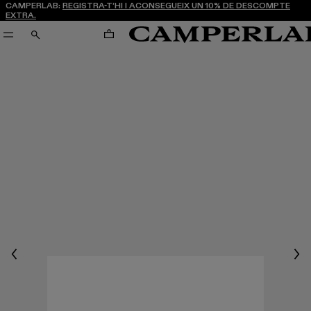
CAMPERLAB:
REGISTRA-T’HI I ACONSEGUEIX UN 10% DE DESCOMPTE
EXTRA.
CARRO
CERCA
Previous
Nex