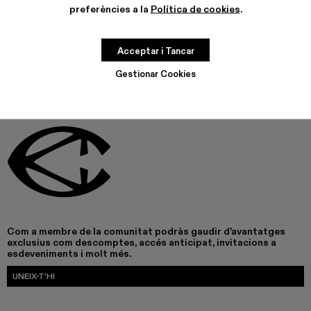
preferències a la
Política de cookies
.
AQUEST PRODUCTE NO ESTÀ DISPONIBLE EN AQUEST
MOMENT
Acceptar i Tancar
Gestionar Cookies
Com a membre de la comunitat podràs gaudir d’avantatges
exclusius com descomptes, accés anticipat, invitacions a
esdeveniments i molt més.
UNEIX-T’HI