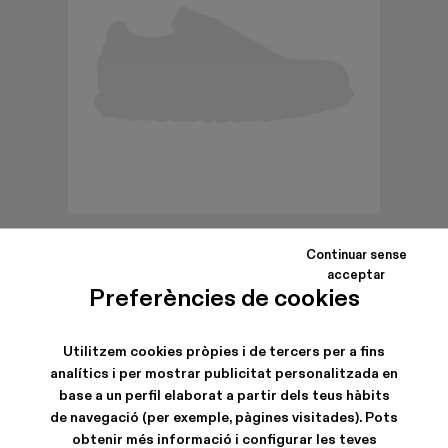
Continuar sense
acceptar
BUENASNOCHES
Preferències de cookies
Bossa de nanses de pell encoixinada de color bordeus i groc.
Utilitzem cookies pròpies i de tercers per a fins
analítics i per mostrar publicitat personalitzada en
CARACTERÍSTIQUES
base a un perfil elaborat a partir dels teus hàbits
de navegació (per exemple, pàgines visitades). Pots
obtenir més informació i configurar les teves