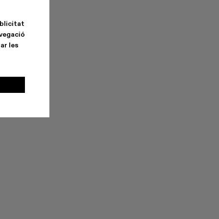
blicitat
avegació
ar les