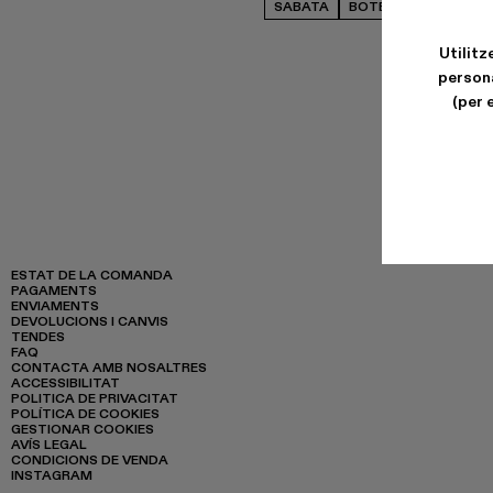
SABATA
BOTES
SABATES P
Utilitz
persona
(per 
ESTAT DE LA COMANDA
PAGAMENTS
ENVIAMENTS
DEVOLUCIONS I CANVIS
TENDES
FAQ
CONTACTA AMB NOSALTRES
ACCESSIBILITAT
POLITICA DE PRIVACITAT
POLÍTICA DE COOKIES
GESTIONAR COOKIES
AVÍS LEGAL
CONDICIONS DE VENDA
INSTAGRAM