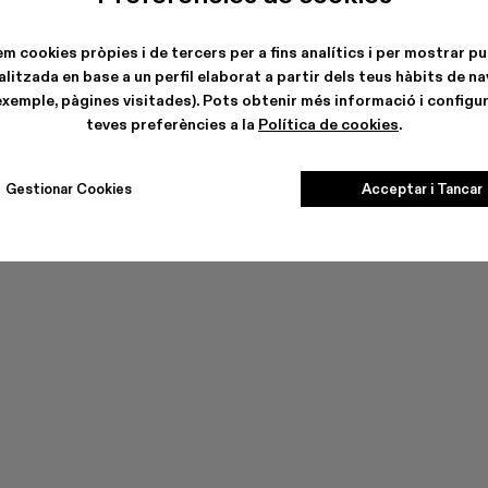
LANES
em cookies pròpies i de tercers per a fins analítics i per mostrar pu
litzada en base a un perfil elaborat a partir dels teus hàbits de n
exemple, pàgines visitades). Pots obtenir més informació i configur
teves preferències a la
Política de cookies
.
Gestionar Cookies
Acceptar i Tancar