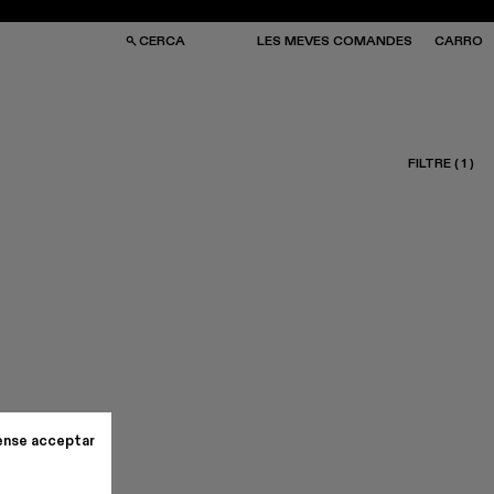
CERCA
LES MEVES COMANDES
CARRO
FILTRE
(
1
)
SES I MOTXILLES
SES I MOTXILLES
ERES DE SOL
ERES DE SOL
TJONS
TJONS
RRES
RRES
ense acceptar