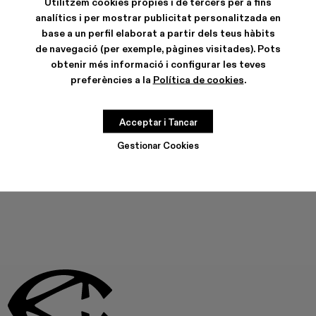
Utilitzem cookies pròpies i de tercers per a fins
analítics i per mostrar publicitat personalitzada en
base a un perfil elaborat a partir dels teus hàbits
de navegació (per exemple, pàgines visitades). Pots
obtenir més informació i configurar les teves
preferències a la
Política de cookies
.
CARACTERÍSTIQUES
CURA DEL PRODUCTE
Acceptar i Tancar
Gestionar Cookies
AQUEST PRODUCTE NO ESTÀ DISPONIBLE EN AQUEST
MOMENT