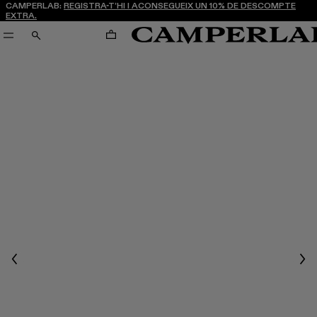
CAMPERLAB:
REGISTRA-T’HI I ACONSEGUEIX UN 10% DE DESCOMPTE
EXTRA.
CARRO
CERCA
Previous
Nex