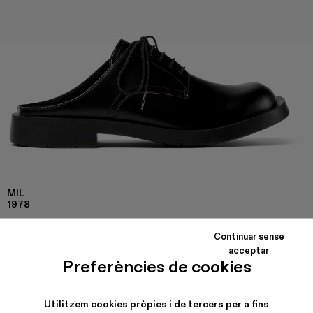
MIL
1978
Esclop de pell de color negre amb sola de cautxú.
Continuar sense
acceptar
Preferències de cookies
COLORS
:
MIL 1978 - A500004-002
Utilitzem cookies pròpies i de tercers per a fins