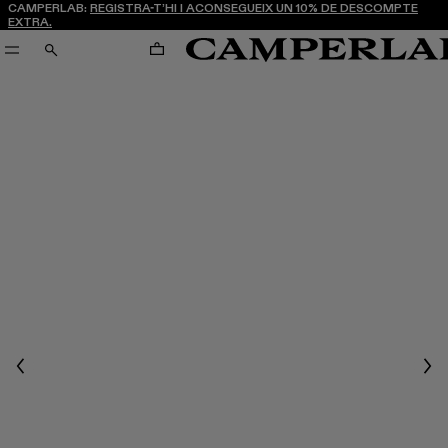
CAMPERLAB:
REGISTRA-T’HI I ACONSEGUEIX UN 10% DE DESCOMPTE
EXTRA.
CARRO
CERCA
Previous
Nex