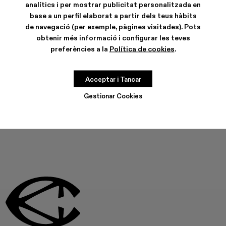
analítics i per mostrar publicitat personalitzada en
base a un perfil elaborat a partir dels teus hàbits
de navegació (per exemple, pàgines visitades). Pots
obtenir més informació i configurar les teves
CARACTERÍSTIQUES
preferències a la
Política de cookies
.
CURA DEL PRODUCTE
Acceptar i Tancar
AQUEST PRODUCTE NO ESTÀ DISPONIBLE EN AQUEST
Gestionar Cookies
MOMENT