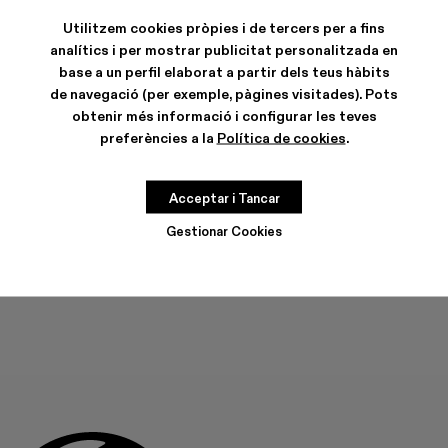
Utilitzem cookies pròpies i de tercers per a fins
analítics i per mostrar publicitat personalitzada en
base a un perfil elaborat a partir dels teus hàbits
de navegació (per exemple, pàgines visitades). Pots
CARACTERÍSTIQUES
obtenir més informació i configurar les teves
CURA DEL PRODUCTE
preferències a la
Política de cookies
.
Acceptar i Tancar
GUIA DE TALLES
Tria la teva talla
Gestionar Cookies
TRIA LA TEVA TALLA
AFEGIR A LA BOSSA