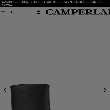
CAMPERLAB:
REGISTRA-T’HI I ACONSEGUEIX UN 10% DE DESCOMPTE
EXTRA.
CARRO
CERCA
Previous
Nex