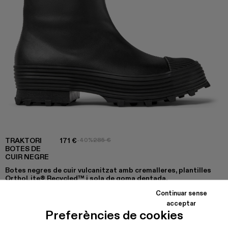
TRAKTORI
171 €
-40%
285 €
BOTES DE
CUIR NEGRE
Botes negres de cuir vulcanitzat amb cremalleres, plantilles
OrthoLite® Recycled™ i sola de goma dentada.
Continuar sense
acceptar
Preferències de cookies
COLORS
:
Traktori - A700004-010
Traktori - A700004-009
Traktori - A700004-007
Traktori - A700004-006
Traktori - A700004-005
Traktori - A700004-004
Traktori - A700004-00
Traktori - A7000
Traktori - 