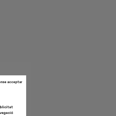
ense acceptar
blicitat
avegació