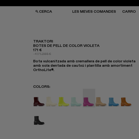
CERCA
LES MEVES COMANDES
CARRO
TRAKTORI
BOTES DE PELL DE COLOR VIOLETA
171 €
SES I MOTXILLES
SES I MOTXILLES
-40%
285 €
ERES DE SOL
ERES DE SOL
Bota vulcanitzada amb cremallera de pell de color violeta
TJONS
TJONS
amb sola dentada de cautxú i plantilla amb amortiment
RRES
RRES
OrthoLite®.
COLORS
:
Traktori - A700004-010
Traktori - A700004-009
Traktori - A700004-007
Traktori - A700004-006
Traktori - A700004-005 
Traktori - A7000
Traktori - A
Traktor
Traktori - A700004-001