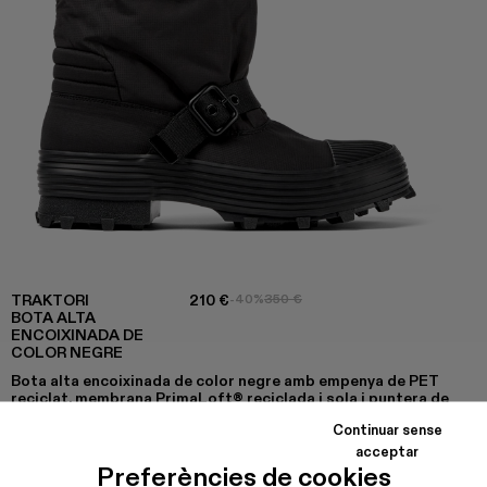
TRAKTORI
210 €
-40%
350 €
BOTA ALTA
ENCOIXINADA DE
COLOR NEGRE
Bota alta encoixinada de color negre amb empenya de PET
reciclat, membrana PrimaLoft® reciclada i sola i puntera de
cautxú vulcanitzat.
Continuar sense
acceptar
Preferències de cookies