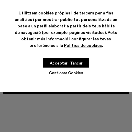
COLORS
:
Traktori - A700008-003
Traktori - A700008-001 - Bota alta encoixinada de c
Utilitzem cookies pròpies i de tercers per a fins
analítics i per mostrar publicitat personalitzada en
base a un perfil elaborat a partir dels teus hàbits
de navegació (per exemple, pàgines visitades). Pots
obtenir més informació i configurar les teves
CARACTERÍSTIQUES
preferències a la
Política de cookies
.
CURA DEL PRODUCTE
Acceptar i Tancar
GUIA DE TALLES
Gestionar Cookies
Tria la teva talla
TRIA LA TEVA TALLA
AFEGIR A LA BOSSA