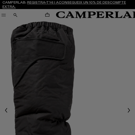
CAMPERLAB:
REGISTRA-T’HI I ACONSEGUEIX UN 10% DE DESCOMPTE
EXTRA.
CARRO
CERCA
Previous
Nex