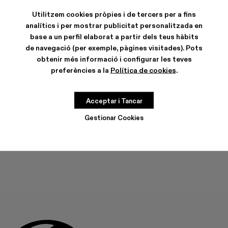
Utilitzem cookies pròpies i de tercers per a fins
analítics i per mostrar publicitat personalitzada en
base a un perfil elaborat a partir dels teus hàbits
de navegació (per exemple, pàgines visitades). Pots
CARACTERÍSTIQUES
obtenir més informació i configurar les teves
CURA DEL PRODUCTE
preferències a la
Política de cookies
.
Acceptar i Tancar
GUIA DE TALLES
Tria la teva talla
Gestionar Cookies
TRIA LA TEVA TALLA
AFEGIR A LA BOSSA