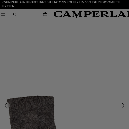
CAMPERLAB:
REGISTRA-T’HI I ACONSEGUEIX UN 10% DE DESCOMPTE
EXTRA.
CARRO
CERCA
Previous
Nex