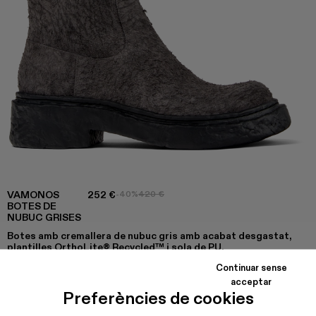
VAMONOS
252 €
-40%
420 €
BOTES DE
NUBUC GRISES
Botes amb cremallera de nubuc gris amb acabat desgastat,
plantilles OrthoLite® Recycled™ i sola de PU.
Continuar sense
acceptar
Preferències de cookies
COLORS
:
VAMONOS - A700012-017
VAMONOS - A700012-014
Vamonos - A700012-013
Vamonos - A700012-012
Vamonos - A700012-009 - Botes d
Vamonos - A700012-007
Vamonos - A700012-0
Vamonos - A7000
Vamonos - 