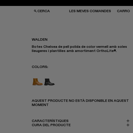
CERCA
LES MEVES COMANDES
CARRO
WALDEN
Botes Chelsea de pell polida de color vermell amb soles
SES I MOTXILLES
SES I MOTXILLES
lleugeres i plantilles amb amortiment OrthoLite®.
ERES DE SOL
ERES DE SOL
TJONS
TJONS
RRES
RRES
COLORS
:
Walden - K400531-003
Walden - K400531-001
AQUEST PRODUCTE NO ESTÀ DISPONIBLE EN AQUEST
MOMENT
CARACTERÍSTIQUES
CURA DEL PRODUCTE