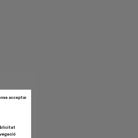
ense acceptar
blicitat
avegació