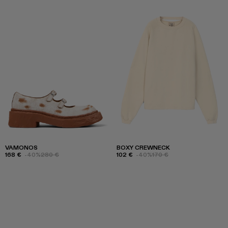
VAMONOS
BOXY CREWNECK
168 €
-40%
280 €
102 €
-40%
170 €