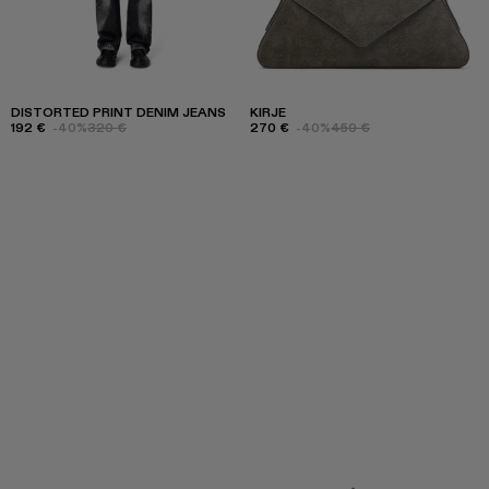
DISTORTED PRINT DENIM JEANS
KIRJE
192 €
-40%
320 €
270 €
-40%
450 €