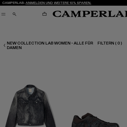
CAMPERLAB:
ANMELDEN UND WEITERE 10% SPAREN.
WARENKORB
SUCHEN
NEW COLLECTION LAB WOMEN - ALLE FÜR
FILTERN
(
0
)
DAMEN ALLE
DAMEN