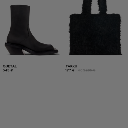
QUETAL
TAKKU
545 €
177 €
-40%
295 €