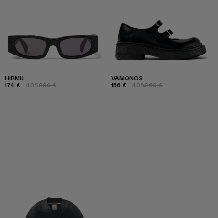
HIRMU
VAMONOS
174 €
-40%
290 €
156 €
-40%
260 €