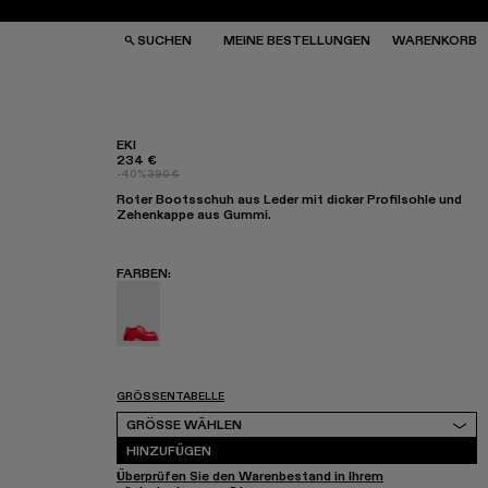
SUCHEN
MEINE BESTELLUNGEN
WARENKORB
EKI
234 €
-40%
390 €
SCHEN
SCHEN
Roter Bootsschuh aus Leder mit dicker Profilsohle und
NNENBRILLEN
NNENBRILLEN
Zehenkappe aus Gummi.
CKEN
CKEN
PPEN
PPEN
FARBEN
:
Eki - K201328-002
GRÖSSENTABELLE
Grösse wählen
GRÖSSE WÄHLEN
HINZUFÜGEN
Überprüfen Sie den Warenbestand in Ihrem