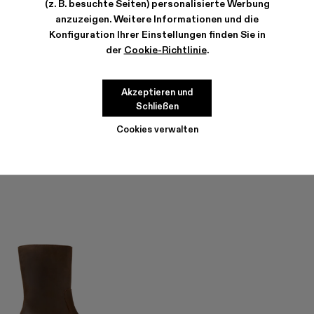
(z. B. besuchte Seiten) personalisierte Werbung
anzuzeigen. Weitere Informationen und die
Konfiguration Ihrer Einstellungen finden Sie in
der
Cookie-Richtlinie
.
QUETAL
QUETAL
336 €
-40%
560 €
390 €
-40%
650 €
Akzeptieren und
Schließen
Cookies verwalten