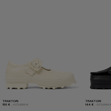
TRAKTORI
TRAKTORI
150 €
-40%
250 €
144 €
-40%
240 