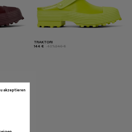
TRAKTORI
144 €
-40%
240 €
u akzeptieren
r
zeigen.