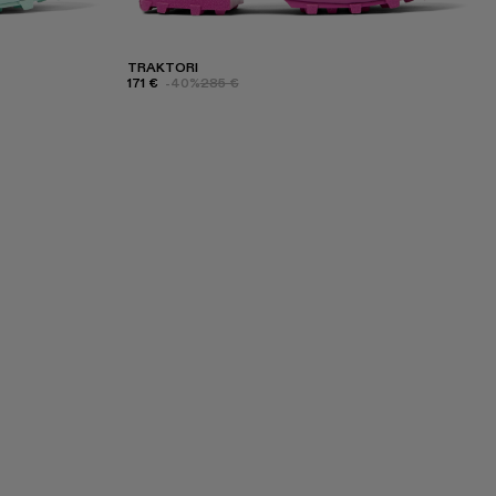
TRAKTORI
171 €
-40%
285 €