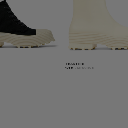
TRAKTORI
171 €
-40%
285 €