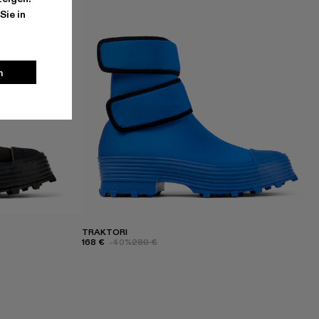
Sie in
n
TRAKTORI
168 €
-40%
280 €