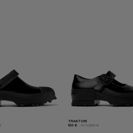
TRAKTORI
€
150 €
-40%
250 €