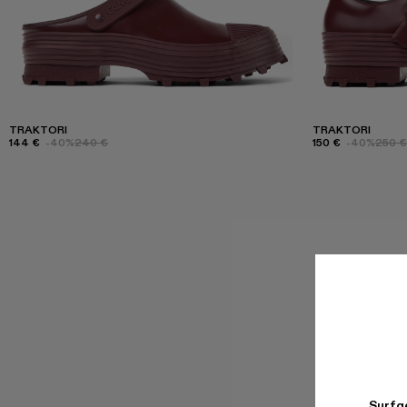
TRAKTORI
TRAKTORI
144 €
-40%
240 €
150 €
-40%
250 €
Surfge