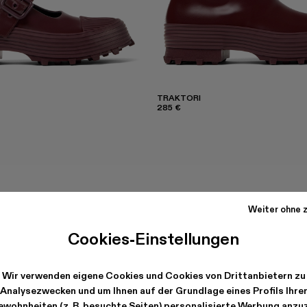
TRAKTORI
285 €
Weiter ohne z
Cookies-Einstellungen
Wir verwenden eigene Cookies und Cookies von Drittanbietern zu
Analysezwecken und um Ihnen auf der Grundlage eines Profils Ihre
wohnheiten (z. B. besuchte Seiten) personalisierte Werbung anzu