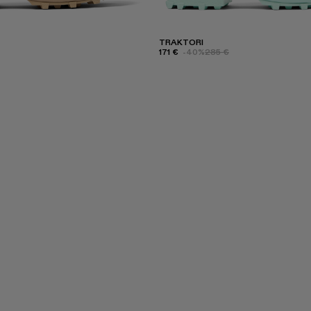
TRAKTORI
171 €
-40%
285 €