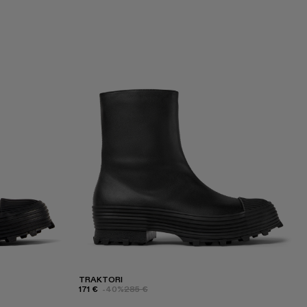
TRAKTORI
171 €
-40%
285 €