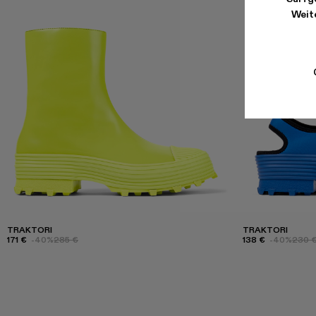
Weite
TRAKTORI
TRAKTORI
171 €
-40%
285 €
138 €
-40%
230 