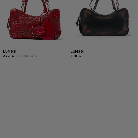
LUNSSI
LUNSSI
372 €
-40%
620 €
575 €