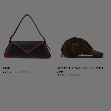
KIRJE
DISTORTED WASHED SPRAYED
294 €
-40%
490 €
CAP
63 €
-30%
90 €