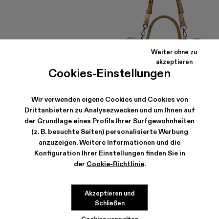
Weiter ohne zu
akzeptieren
Cookies-Einstellungen
Wir verwenden eigene Cookies und Cookies von
PULLA SUNGLASSES
LUNSSI
Drittanbietern zu Analysezwecken und um Ihnen auf
174 €
-40%
290 €
354 €
-40%
590 €
der Grundlage eines Profils Ihrer Surfgewohnheiten
(z. B. besuchte Seiten) personalisierte Werbung
anzuzeigen. Weitere Informationen und die
Konfiguration Ihrer Einstellungen finden Sie in
der
Cookie-Richtlinie
.
Akzeptieren und
Schließen
Cookies verwalten