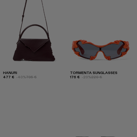
HANURI
TORMENTA SUNGLASSES
477 €
-40%
795 €
176 €
-20%
220 €