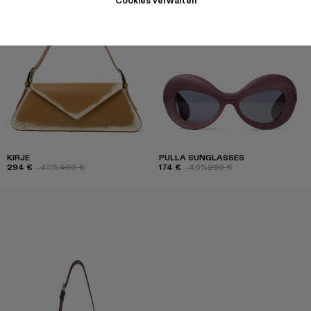
KIRJE
PULLA SUNGLASSES
294 €
-40%
490 €
174 €
-40%
290 €