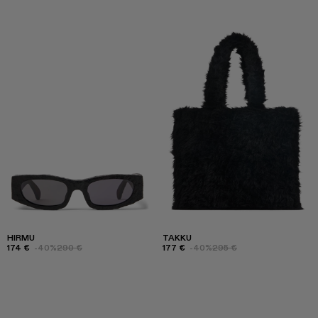
HIRMU
TAKKU
174 €
-40%
290 €
177 €
-40%
295 €