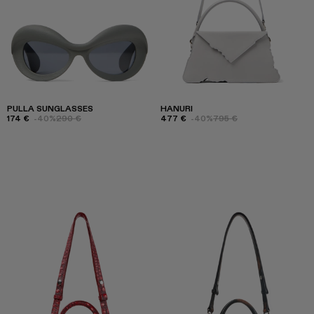
PULLA SUNGLASSES
HANURI
174 €
-40%
290 €
477 €
-40%
795 €