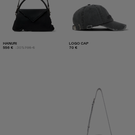
HANURI
LOGO CAP
556 €
-30%
795 €
70 €