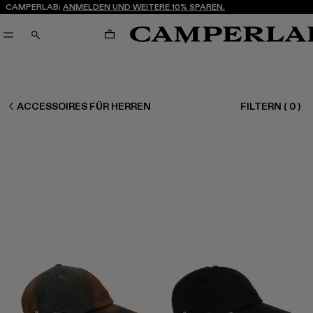
CAMPERLAB:
ANMELDEN UND WEITERE 10% SPAREN.
WARENKORB
SUCHEN
CAMPERLAB
ACCESSOIRES FÜR HERREN
FILTERN
(
0
)