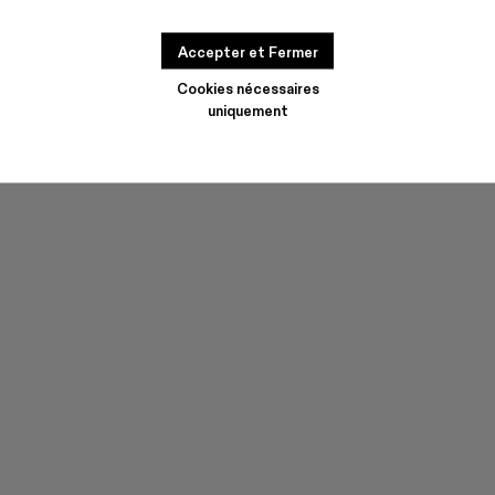
Accepter et Fermer
Cookies nécessaires
uniquement
TRAKTORI
TRAKTORI
CHF 168
-40%
CHF 280
CHF 168
-40%
CHF 280