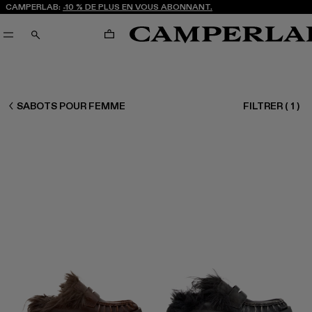
CAMPERLAB:
-10 % DE PLUS EN VOUS ABONNANT.
PANIER
RECHERCHE
FEMME CHAUSSURES
SABOTS POUR FEMME
FILTRER
(
1
)