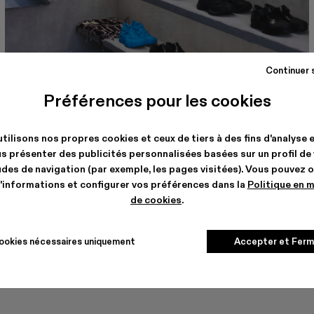
Continuer 
Préférences pour les cookies
CAMPERLAB BERLIN
Torstrasse, 114
10119, Berlin
tilisons nos propres cookies et ceux de tiers à des fins d'analyse 
Consulter les détails de la boutique
s présenter des publicités personnalisées basées sur un profil de
des de navigation (par exemple, les pages visitées). Vous pouvez 
'informations et configurer vos préférences dans la
Politique en 
de cookies
.
ookies nécessaires uniquement
Accepter et Ferm