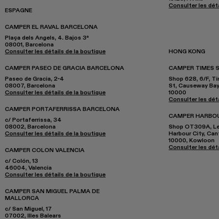
Consulter les déta
ESPAGNE
CAMPER EL RAVAL BARCELONA
Plaça dels Angels, 4. Bajos 3ª
08001, Barcelona
Consulter les détails de la boutique
HONG KONG
CAMPER PASEO DE GRACIA BARCELONA
CAMPER TIMES 
Paseo de Gracia, 2-4
Shop 628, 6/F, T
08007, Barcelona
St, Causeway Ba
Consulter les détails de la boutique
10000
Consulter les déta
CAMPER PORTAFERRISSA BARCELONA
CAMPER HARBO
c/ Portaferrissa, 34
08002, Barcelona
Shop OT309A, Lev
Consulter les détails de la boutique
Harbour City, Ca
10000, Kowloon
Consulter les déta
CAMPER COLON VALENCIA
c/ Colón, 13
46004, Valencia
Consulter les détails de la boutique
CAMPER SAN MIGUEL PALMA DE
MALLORCA
c/ San Miguel, 17
07002, Illes Balears