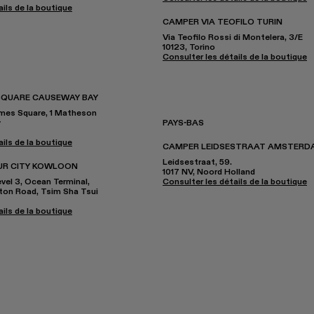
ils de la boutique
CAMPER VIA TEOFILO TURIN
Via Teofilo Rossi di Montelera, 3/E
10123, Torino
Consulter les détails de la boutique
SQUARE CAUSEWAY BAY
imes Square, 1 Matheson
y
PAYS-BAS
ils de la boutique
CAMPER LEIDSESTRAAT AMSTERD
Leidsestraat, 59.
UR CITY KOWLOON
1017 NV, Noord Holland
el 3, Ocean Terminal,
Consulter les détails de la boutique
nton Road, Tsim Sha Tsui
ils de la boutique