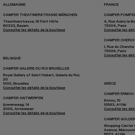
ALLEMAGNE
FRANCE
CAMPER THEATINERSTRASSE MÜNCHEN
CAMPER POMPID
Theatinerstrasse, 16 Fünf Höfe
4, Rue Aubry le B
80333, Bayern
75004, París
Consulter les détails de la boutique
Consulter les déta
CAMPER CHERCHE
1, Rue du Cherche
75006, París
Consulter les déta
BELGIQUE
CAMPER GALERIE DU ROI BRUXELLES
Royal Gallery of Saint Hubert, Galerie du Roi,
20
1000, Bruxelles
GRÈCE
Consulter les détails de la boutique
CAMPER ERMOU
CAMPER ANTWERPEN
Ermou, 10
Ijzerenwaag, 14
10563, Attiki
2000, Antwerpen
Consulter les déta
Consulter les détails de la boutique
CAMPER GOLDEN
Shopping Center G
Avenue, Maroussi
15123, Attiki