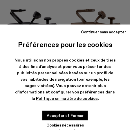
Continuer sans accepter
NADA
NADA
Préférences pour les cookies
CHF 179
-40%
CHF 299
CHF 179
-40%
CHF 299
Nous utilisons nos propres cookies et ceux de tiers
à des fins d'analyse et pour vous présenter des
publicités personnalisées basées sur un profil de
vos habitudes de navigation (par exemple, les
pages visitées). Vous pouvez obtenir plus
d'informations et configurer vos préférences dans
la
Politique en matière de cookies
.
Accepter et Fermer
Cookies nécessaires