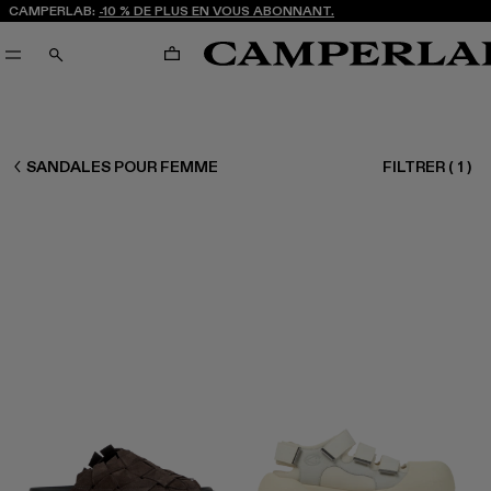
CAMPERLAB:
-10 % DE PLUS EN VOUS ABONNANT.
PANIER
RECHERCHE
FEMME CHAUSSURES
SANDALES POUR FEMME
FILTRER
(
1
)