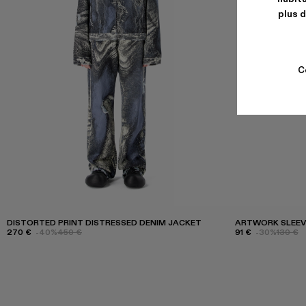
plus d
C
DISTORTED PRINT DISTRESSED DENIM JACKET
ARTWORK SLEEV
270 €
-40%
450 €
91 €
-30%
130 €