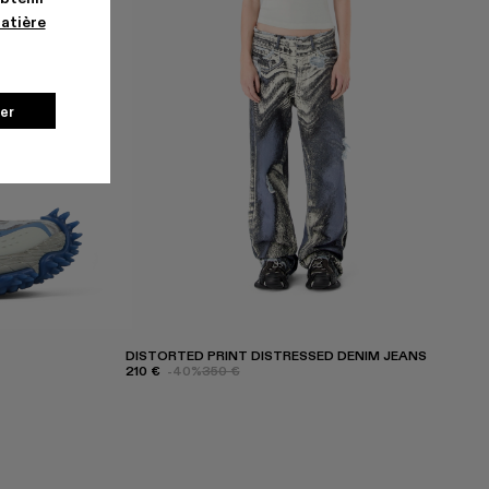
matière
er
DISTORTED PRINT DISTRESSED DENIM JEANS
210 €
-40%
350 €