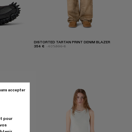
DISTORTED TARTAN PRINT DENIM BLAZER
354 €
-40%
590 €
sans accepter
et pour
 vos
obtenir