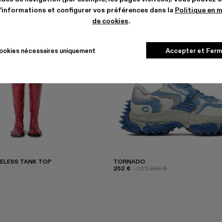
'informations et configurer vos préférences dans la
Politique en 
de cookies
.
ookies nécessaires uniquement
Accepter et Ferm
ELESS TANK TOP
TORNADO
252 €
-30%
360 €