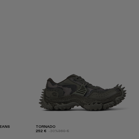
JEANS
TORNADO
252 €
-30%
360 €