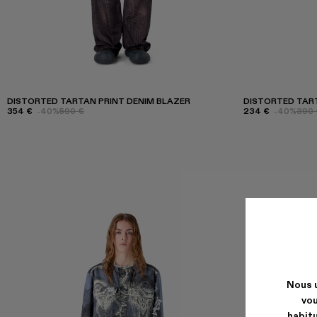
DISTORTED TARTAN PRINT DENIM BLAZER
DISTORTED TART
354 €
-40%
590 €
234 €
-40%
390 
Nous u
vou
habitu