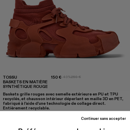
TOSSU
150 €
-40%
250 €
BASKETS EN MATIÈRE
SYNTHÉTIQUE ROUGE
Baskets grille rouges avec semelle extérieure en PU et TPU
recyclés, et chausson intérieur déperlant en maille 3D en PET,
fabriqué à l’aide d’une technologie de collage direct.
Entièrement recyclable.
Continuer sans accepter