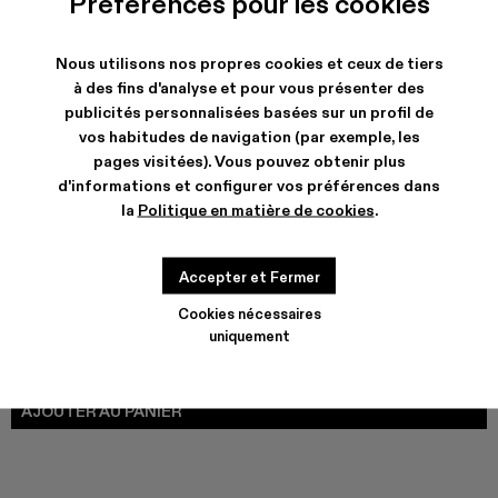
Préférences pour les cookies
COULEURS
:
TOSSU - A500005-040
TOSSU - A500005-034
TOSSU X JUNYA WATANABE - A500005-033
Tossu x CONCEPT(K) - A500005-032
Tossu - A500005-031
TOSSU - A500005-028
TOSSU - A500005-02
Tossu - A500005
Tossu - A5
Tossu
Nous utilisons nos propres cookies et ceux de tiers
à des fins d'analyse et pour vous présenter des
publicités personnalisées basées sur un profil de
vos habitudes de navigation (par exemple, les
EXPÉDITION & GARANTIE
pages visitées). Vous pouvez obtenir plus
Livraison et retours gratuits our tous les achats.
d'informations et configurer vos préférences dans
Livraison express neutre en carbone maintenant disponible.
la
Politique en matière de cookies
.
CARACTERISTIQUES
ENTRETIEN
Accepter et Fermer
Cookies nécessaires
uniquement
GUIDE DE POINTURES
Choisir la taille
CHOISIR LA TAILLE
AJOUTER AU PANIER