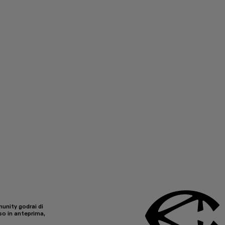
unity godrai di
so in anteprima,