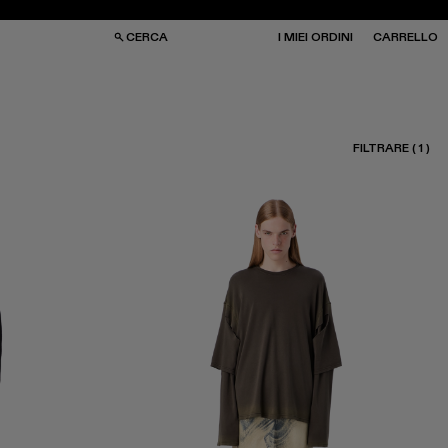
CERCA
I MIEI ORDINI
CARRELLO
FILTRARE
(
1
)
RSE
RSE
HIALI DA SOLE
HIALI DA SOLE
LZE
LZE
PELLI
PELLI