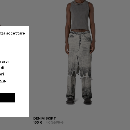
nza accettare
rarvi
 di
ri
kie
.
DENIM SKIRT
165 €
-40%
275 €