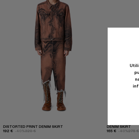
Util
pu
n
in
DISTORTED PRINT DENIM SKIRT
DENIM SKIRT
192 €
-40%
320 €
165 €
-40%
275 €