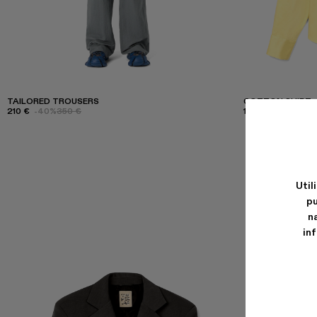
TAILORED TROUSERS
COTTON SHIRT
210 €
-40%
350 €
165 €
-40%
275 €
Util
pu
n
in