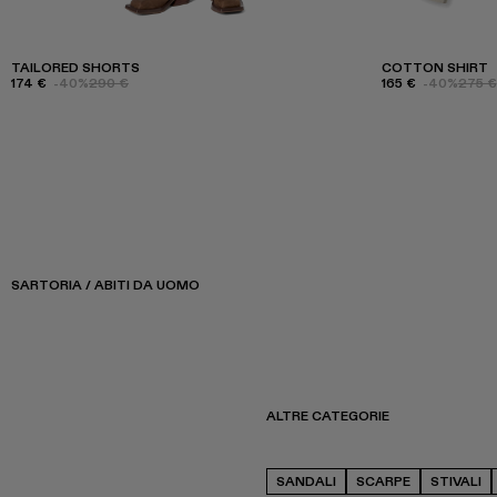
TAILORED SHORTS
COTTON SHIRT
174 €
-40%
290 €
165 €
-40%
275 €
SARTORIA / ABITI DA UOMO
ALTRE CATEGORIE
SANDALI
SCARPE
STIVALI