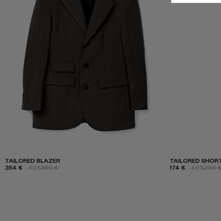
TAILORED BLAZER
TAILORED SHOR
354 €
-40%
590 €
174 €
-40%
290 