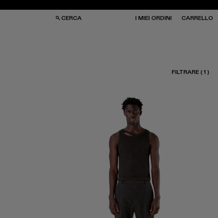
CERCA
I MIEI ORDINI
CARRELLO
FILTRARE
(
1
)
RSE
RSE
HIALI DA SOLE
HIALI DA SOLE
LZE
LZE
PELLI
PELLI