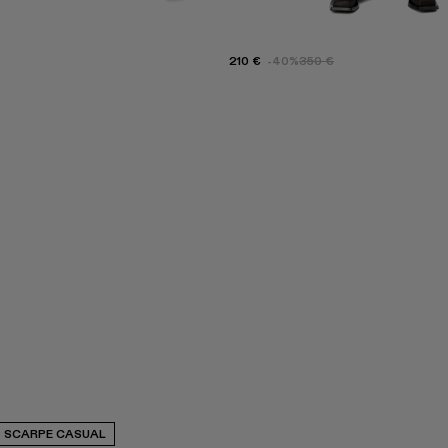
210 €
-40%
350 €
SCARPE CASUAL