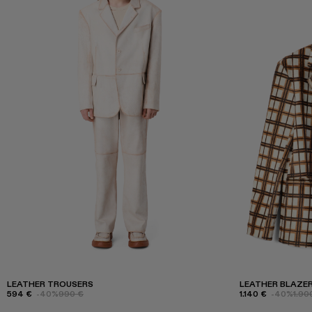
LEATHER TROUSERS
LEATHER BLAZE
594 €
-40%
990 €
1.140 €
-40%
1.90