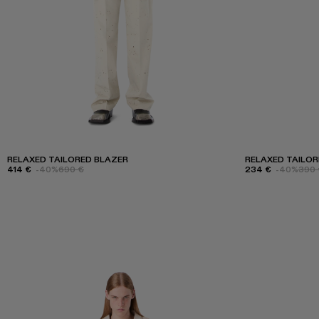
RELAXED TAILORED BLAZER
RELAXED TAILO
414 €
-40%
690 €
234 €
-40%
390 