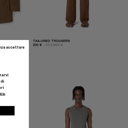
TAILORED TROUSERS
210 €
-40%
350 €
nza accettare
rarvi
 di
ri
kie
.