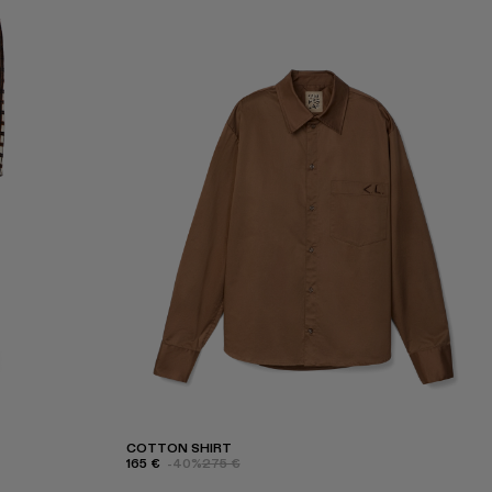
COTTON SHIRT
165 €
-40%
275 €