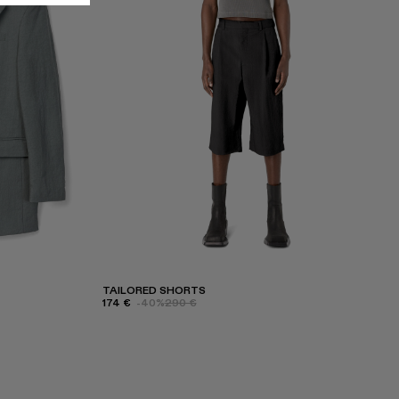
TAILORED SHORTS
174 €
-40%
290 €