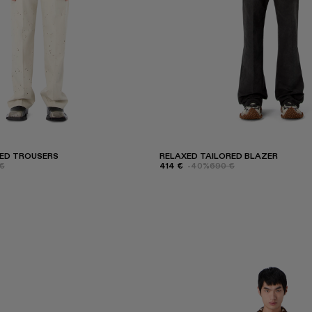
RED TROUSERS
RELAXED TAILORED BLAZER
€
414 €
-40%
690 €