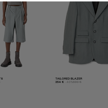
TS
TAILORED BLAZER
€
354 €
-40%
590 €