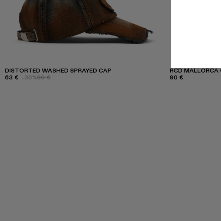
DISTORTED WASHED SPRAYED CAP
RCD MALLORCA 
63 €
-30%
90 €
90 €