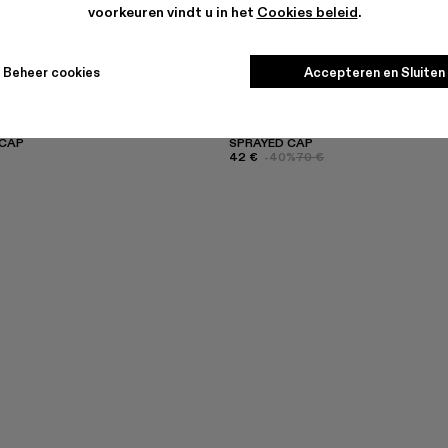
voorkeuren vindt u in het
Cookies beleid
.
Beheer cookies
Accepteren en Sluiten
CAP
SPRAYED CAP
42 €
-40%
70 €