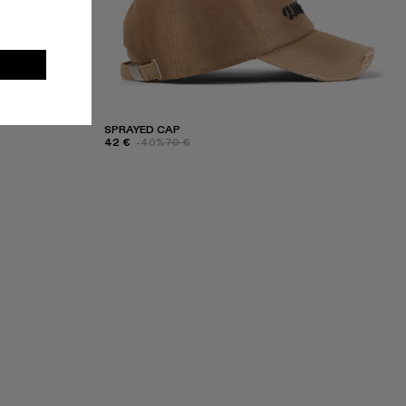
SPRAYED CAP
42 €
-40%
70 €