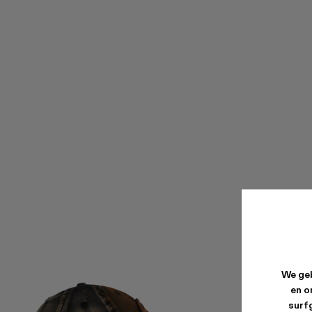
We geb
en o
surfg