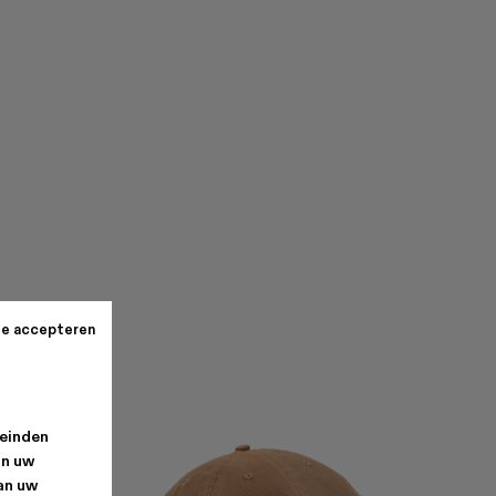
te accepteren
leinden
an uw
van uw