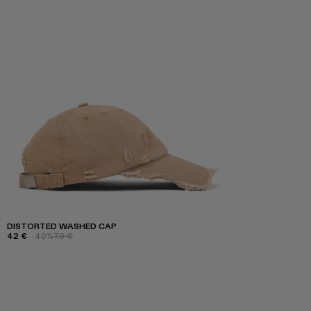
DISTORTED WASHED CAP
42 €
-40%
70 €