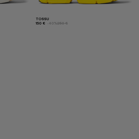
TOSSU
150 €
-40%
250 €