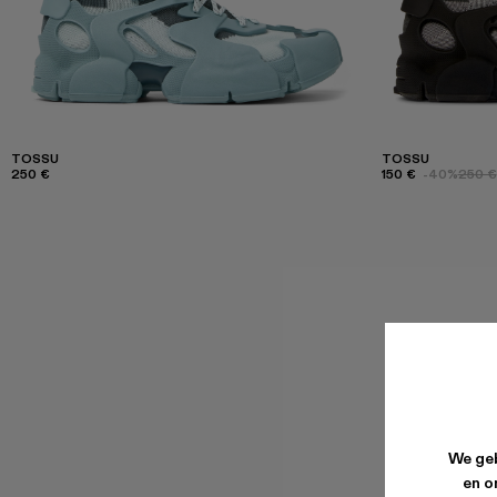
TOSSU
TOSSU
250 €
150 €
-40%
250 €
We geb
en o