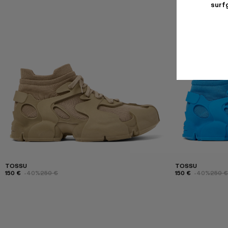
surfg
TOSSU
TOSSU
150 €
-40%
250 €
150 €
-40%
250 €