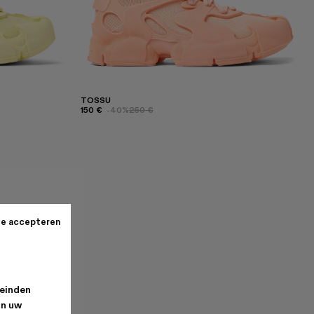
TOSSU
150 €
-40%
250 €
te accepteren
leinden
an uw