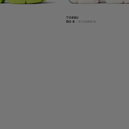
TOSSU
150 €
-40%
250 €