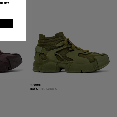
van uw
TOSSU
150 €
-40%
250 €