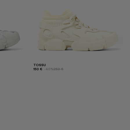
TOSSU
150 €
-40%
250 €