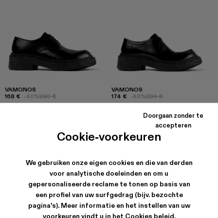
VAMONOS
VAMONOS
168 €
-40%
280 €
174 €
-40%
290 €
Doorgaan zonder te
accepteren
Cookie-voorkeuren
We gebruiken onze eigen cookies en die van derden
voor analytische doeleinden en om u
gepersonaliseerde reclame te tonen op basis van
een profiel van uw surfgedrag (bijv. bezochte
pagina's). Meer informatie en het instellen van uw
voorkeuren vindt u in het
Cookies beleid
.