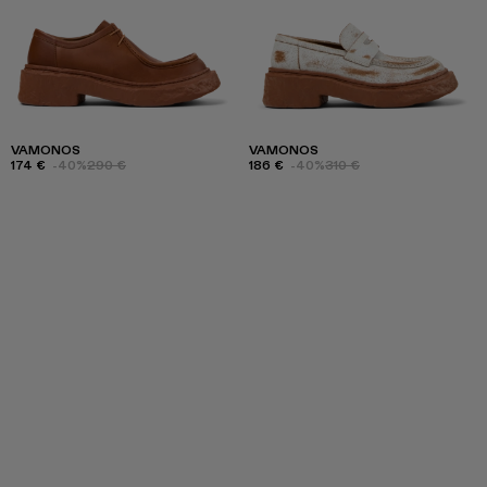
VAMONOS
VAMONOS
174 €
-40%
290 €
186 €
-40%
310 €