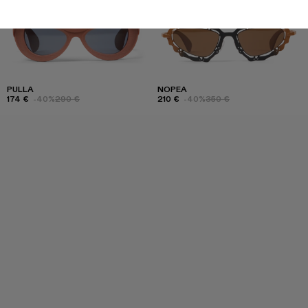
PULLA
NOPEA
174 €
-40%
290 €
210 €
-40%
350 €