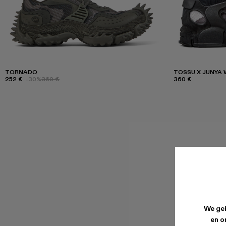
TORNADO
TOSSU X JUNYA
252 €
-30%
360 €
360 €
We geb
en o