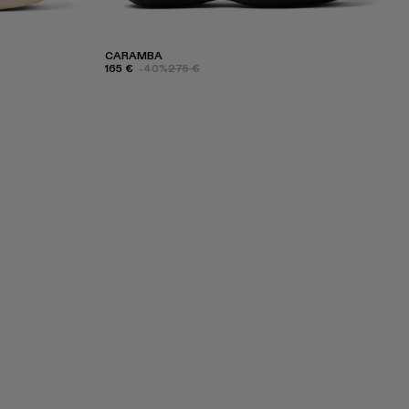
CARAMBA
165 €
-40%
275 €