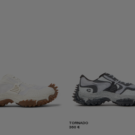
TORNADO
360 €