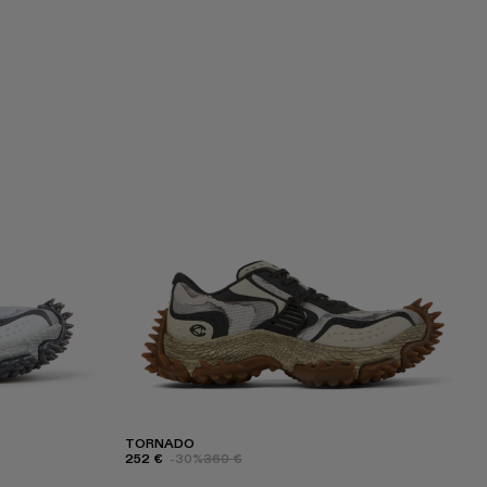
TORNADO
252 €
-30%
360 €