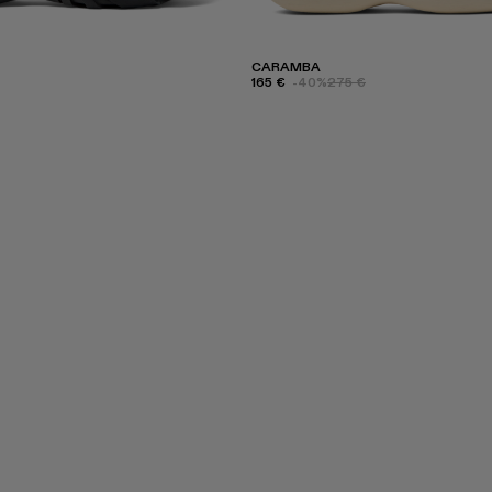
CARAMBA
165 €
-40%
275 €