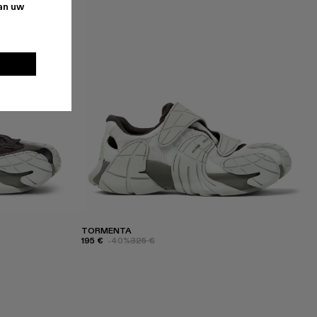
van uw
TORMENTA
195 €
-40%
325 €