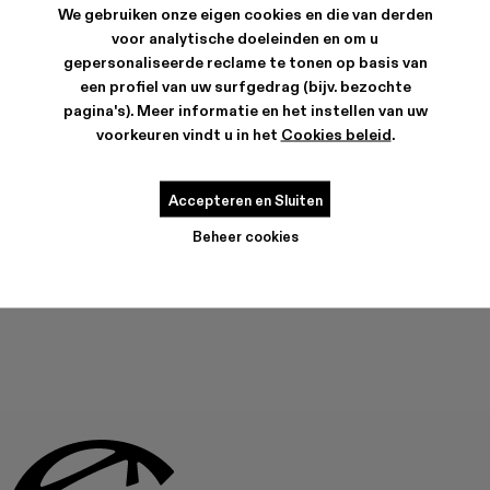
We gebruiken onze eigen cookies en die van derden
voor analytische doeleinden en om u
gepersonaliseerde reclame te tonen op basis van
VERZENDING & GARANTIE
een profiel van uw surfgedrag (bijv. bezochte
Gratis verzending op alle bestellingen.
pagina's). Meer informatie en het instellen van uw
Klimaatneutrale expresslevering beschikbaar.
voorkeuren vindt u in het
Cookies beleid
.
KENMERKEN
PRODUCTVERZORGING
Accepteren en Sluiten
Beheer cookies
DIT PRODUCT IS MOMENTEEL NIET BESCHIKBAAR