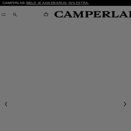
CAMPERLAB:
MELD JE AAN EN KRIJG -10% EXTRA.
WINKELWAGENTJE
ZOEKEN
Previous
Nex