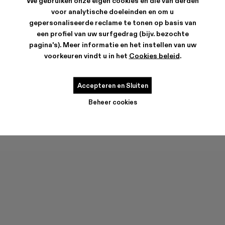
We gebruiken onze eigen cookies en die van derden
voor analytische doeleinden en om u
gepersonaliseerde reclame te tonen op basis van
een profiel van uw surfgedrag (bijv. bezochte
pagina's). Meer informatie en het instellen van uw
voorkeuren vindt u in het
Cookies beleid
.
DISTORTED WASHED SPRAYED
RCD MALLORCA CAP
CAP
90 €
63 €
-30%
90 €
Accepteren en Sluiten
Beheer cookies