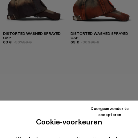
DISTORTED WASHED SPRAYED
DISTORTED WASHED SPRAYED
CAP
CAP
63 €
-30%
90 €
63 €
-30%
90 €
Doorgaan zonder te
accepteren
Cookie-voorkeuren