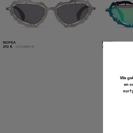
NOPEA
NOPEA
210 €
-40%
350 €
210 €
-40%
350 
We geb
en o
surfg