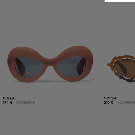
PULLA
NOPEA
174 €
-40%
290 €
210 €
-40%
350 