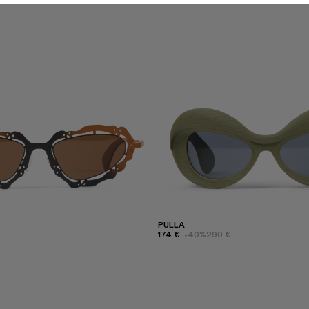
PULLA
€
174 €
-40%
290 €