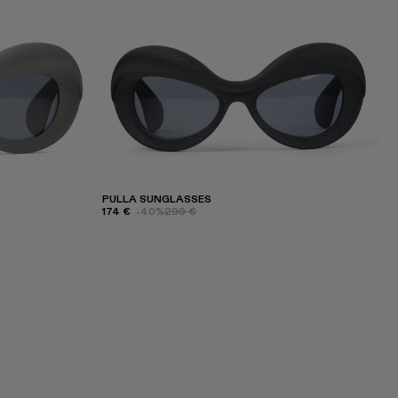
PULLA SUNGLASSES
174 €
-40%
290 €