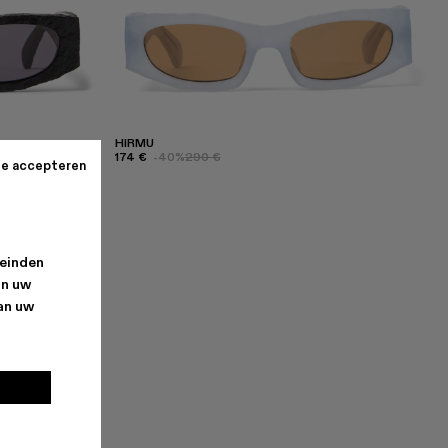
HIRMU
174 €
-40%
290 €
te accepteren
leinden
an uw
van uw