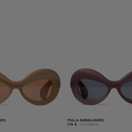
SES
PULLA SUNGLASSES
€
174 €
-40%
290 €