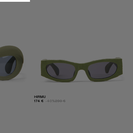
HIRMU
174 €
-40%
290 €