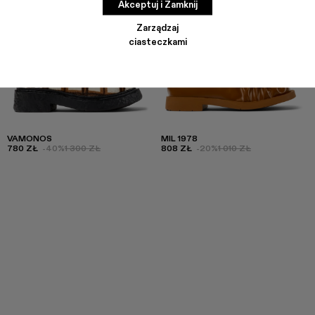
Akceptuj i Zamknij
Zarządzaj
ciasteczkami
VAMONOS
MIL 1978
780 ZŁ
-40%
1 300 ZŁ
808 ZŁ
-20%
1 010 ZŁ