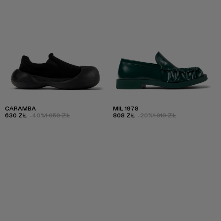
CARAMBA
MIL 1978
630 ZŁ
-40%
1 050 ZŁ
808 ZŁ
-20%
1 010 ZŁ