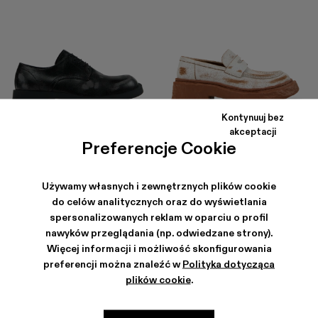
Kontynuuj bez
akceptacji
MIL 1978
VAMONOS
654 ZŁ
-40%
1 090 ZŁ
780 ZŁ
-40%
1 300 ZŁ
Preferencje Cookie
Używamy własnych i zewnętrznych plików cookie
do celów analitycznych oraz do wyświetlania
spersonalizowanych reklam w oparciu o profil
nawyków przeglądania (np. odwiedzane strony).
Więcej informacji i możliwość skonfigurowania
preferencji można znaleźć w
Polityka dotycząca
plików cookie
.