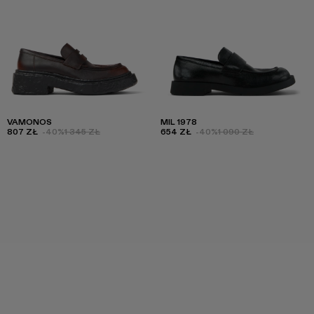
VAMONOS
MIL 1978
807 ZŁ
-40%
1 345 ZŁ
654 ZŁ
-40%
1 090 ZŁ