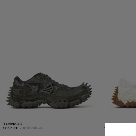
TORNADO
TORNADO
1 057 ZŁ
-30%
1 510 ZŁ
1 510 ZŁ