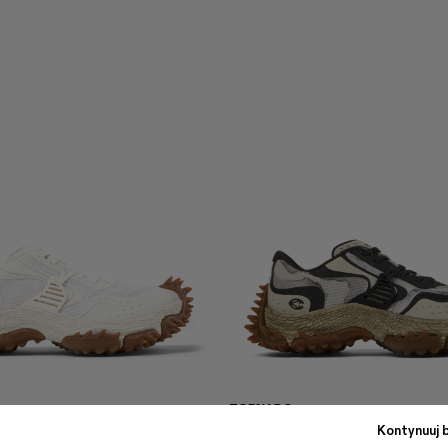
TORNADO
1 057 ZŁ
-30%
1 510 ZŁ
Kontynuuj 