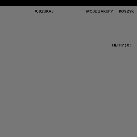
SZUKAJ
MOJE ZAKUPY
KOSZYK
FILTRY
(
0
)
REBKI
REBKI
ULARY PRZECIWSŁONECZNE
ULARY PRZECIWSŁONECZNE
ARPETKI
ARPETKI
APKI
APKI