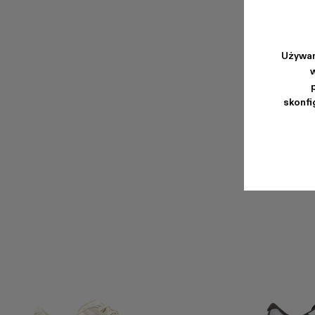
Używam
w
skonfi