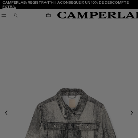
CAMPERLAB:
REGISTRA-T’HI I ACONSEGUEIX UN 10% DE DESCOMPTE
EXTRA.
CARRO
CERCA
Previous
Nex