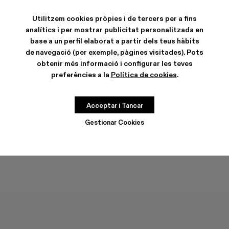
COLORS
:
Denim - AU00021-003
Denim - AU00021-002
Denim - AU00021-001 - Jaqueta texana amb gra
Utilitzem cookies pròpies i de tercers per a fins
analítics i per mostrar publicitat personalitzada en
base a un perfil elaborat a partir dels teus hàbits
de navegació (per exemple, pàgines visitades). Pots
obtenir més informació i configurar les teves
preferències a la
Política de cookies
.
CARACTERÍSTIQUES
Acceptar i Tancar
GUIA DE TALLES
Gestionar Cookies
Tria la teva talla
TRIA LA TEVA TALLA
AFEGIR A LA BOSSA