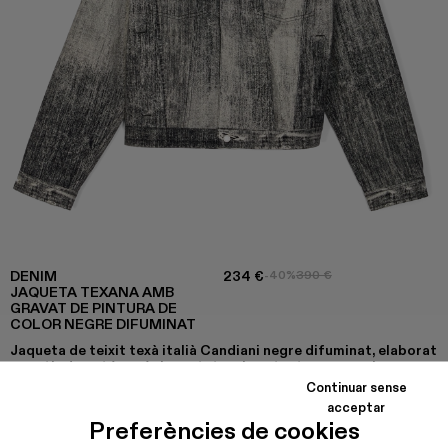
DENIM
234 €
-40%
390 €
JAQUETA TEXANA AMB
GRAVAT DE PINTURA DE
COLOR NEGRE DIFUMINAT
Jaqueta de teixit texà italià Candiani negre difuminat, elaborat
a partir de cotó orgànic rentat amb un tacte suau, amb un
gravat de pintura de temporada.
Continuar sense
acceptar
Preferències de cookies