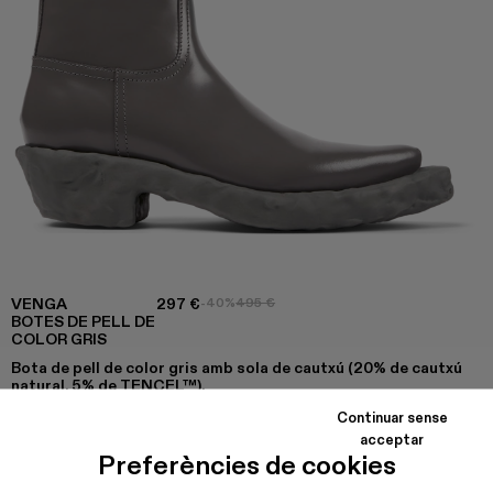
VENGA
297 €
-40%
495 €
BOTES DE PELL DE
COLOR GRIS
Bota de pell de color gris amb sola de cautxú (20% de cautxú
natural, 5% de TENCEL™).
Continuar sense
acceptar
Preferències de cookies
COLORS
:
Venga - A700005-014
Venga - A700005-013
Venga - A700005-007
Venga - A700005-005 - Botes de pell de 
Venga - A700005-004
Venga - A700005-003
Venga - A700005-002
Venga - A700005