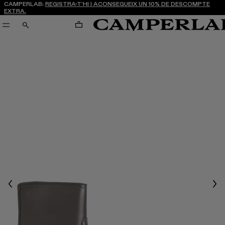
CAMPERLAB:
REGISTRA-T’HI I ACONSEGUEIX UN 10% DE DESCOMPTE
EXTRA.
CARRO
CERCA
Previous
Nex