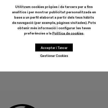
Utilitzem cookies pròpies i de tercers per a fins
analítics i per mostrar publicitat personalitzada en
base a un perfil elaborat a partir dels teus hàbits
de navegació (per exemple, pàgines visitades). Pots
CARACTERÍSTIQUES
obtenir més informació i configurar les teves
CURA DEL PRODUCTE
preferències a la
Política de cookies
.
Acceptar i Tancar
GUIA DE TALLES
Tria la teva talla
Gestionar Cookies
TRIA LA TEVA TALLA
AFEGIR A LA BOSSA