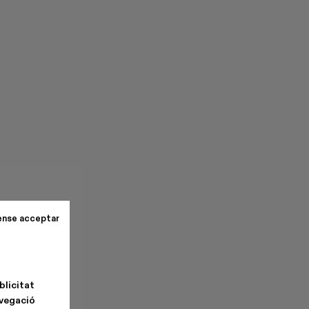
ense acceptar
blicitat
avegació