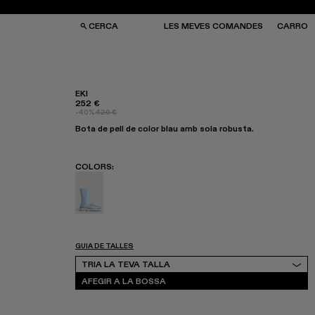
CERCA
LES MEVES COMANDES
CARRO
EKI
252 €
-40%
420 €
SES I MOTXILLES
SES I MOTXILLES
Bota de pell de color blau amb sola robusta.
ERES DE SOL
ERES DE SOL
TJONS
TJONS
RRES
RRES
COLORS
:
Eki - K300391-004
GUIA DE TALLES
Tria la teva talla
TRIA LA TEVA TALLA
AFEGIR A LA BOSSA