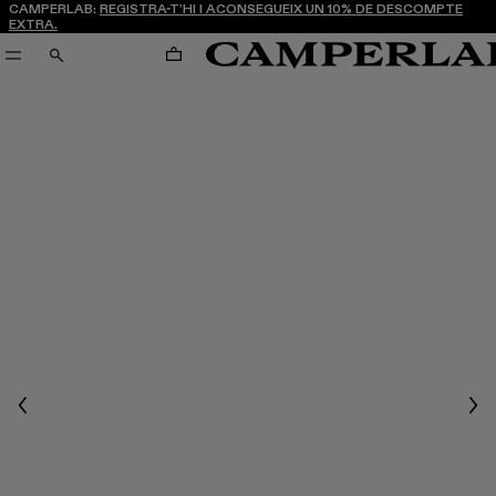
CAMPERLAB:
REGISTRA-T’HI I ACONSEGUEIX UN 10% DE DESCOMPTE
EXTRA.
CARRO
CERCA
Previous
Nex