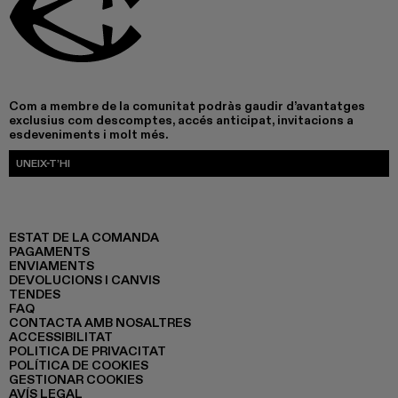
Com a membre de la comunitat podràs gaudir d’avantatges
exclusius com descomptes, accés anticipat, invitacions a
esdeveniments i molt més.
UNEIX-T’HI
ESTAT DE LA COMANDA
PAGAMENTS
ENVIAMENTS
DEVOLUCIONS I CANVIS
TENDES
FAQ
CONTACTA AMB NOSALTRES
ACCESSIBILITAT
POLITICA DE PRIVACITAT
POLÍTICA DE COOKIES
GESTIONAR COOKIES
AVÍS LEGAL