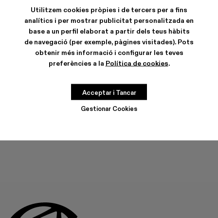
Utilitzem cookies pròpies i de tercers per a fins
analítics i per mostrar publicitat personalitzada en
base a un perfil elaborat a partir dels teus hàbits
de navegació (per exemple, pàgines visitades). Pots
CARACTERÍSTIQUES
obtenir més informació i configurar les teves
CURA DEL PRODUCTE
preferències a la
Política de cookies
.
GUIA DE TALLES
Acceptar i Tancar
Tria la teva talla
TRIA LA TEVA TALLA
Gestionar Cookies
AFEGIR A LA BOSSA