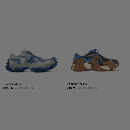
TORNADO
TORMENTA
252 €
-30%
360 €
210 €
-40%
350 €