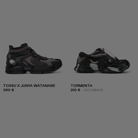
TOSSU X JUNYA WATANABE
TORMENTA
360 €
210 €
-40%
350 €