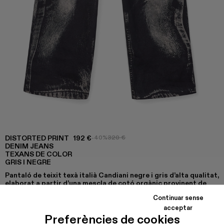
DISTORTED PRINT
192 €
-40%
320 €
DENIM JEANS
TEXANS DE COLOR
GRIS I NEGRE
Pantaló de teixit texà italià Candiani negre i gris d’alta qualitat,
elaborat a partir d’una mescla de cotó orgànic provinent de
proveïdors responsables i de residus reciclats postconsum,
Continuar sense
que ofereix una resistència superior i un tacte suau.
acceptar
Preferències de cookies