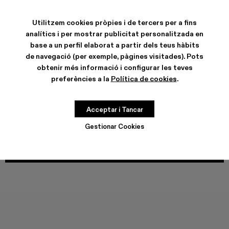
COLORS
:
Utilitzem cookies pròpies i de tercers per a fins
DISTORTED PRINT DENIM JEANS - AU00006-011
DISTORTED PRINT DENIM JEANS - AU00006-010
Denim Jeans - AU00006-009
Denim Jeans - AU00006-008
Denim Jeans - AU00006-007
Denim Jeans - AU00006-00
DISTORTED PRINT DENIM
analítics i per mostrar publicitat personalitzada en
base a un perfil elaborat a partir dels teus hàbits
de navegació (per exemple, pàgines visitades). Pots
obtenir més informació i configurar les teves
preferències a la
Política de cookies
.
CARACTERÍSTIQUES
Acceptar i Tancar
GUIA DE TALLES
Gestionar Cookies
Tria la teva talla
TRIA LA TEVA TALLA
AFEGIR A LA BOSSA