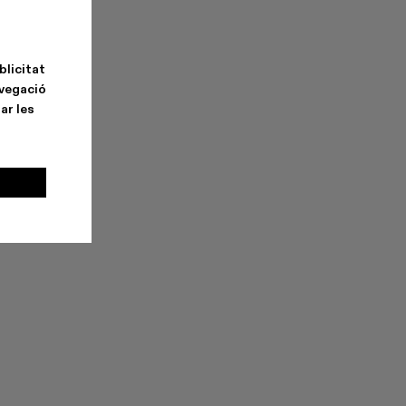
blicitat
avegació
ar les