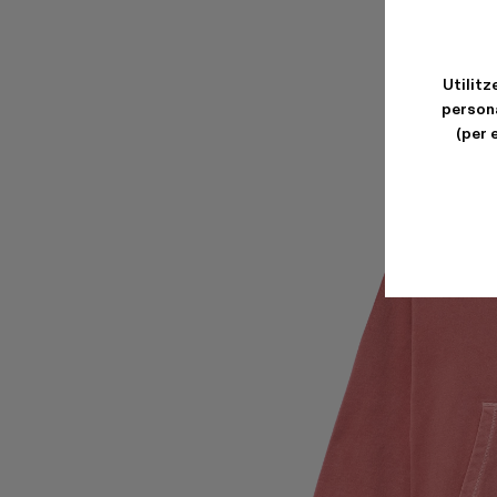
Utilitz
persona
(per 