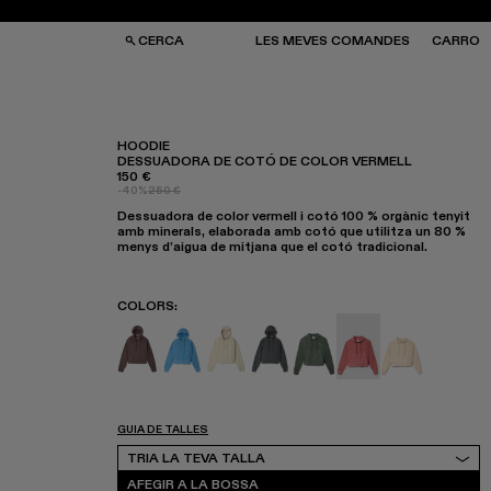
CERCA
LES MEVES COMANDES
CARRO
HOODIE
DESSUADORA DE COTÓ DE COLOR VERMELL
150 €
SES I MOTXILLES
SES I MOTXILLES
-40%
250 €
ERES DE SOL
ERES DE SOL
Dessuadora de color vermell i cotó 100 % orgànic tenyit
TJONS
TJONS
amb minerals, elaborada amb cotó que utilitza un 80 %
RRES
RRES
menys d’aigua de mitjana que el cotó tradicional.
COLORS
:
Hoodie - AU00001-007
Hoodie - AU00001-006
Hoodie - AU00001-005
Hoodie - AU00001-004
Hoodie - AU00001-003
Hoodie - AU00001-
Hoodie - AU
GUIA DE TALLES
Tria la teva talla
TRIA LA TEVA TALLA
AFEGIR A LA BOSSA