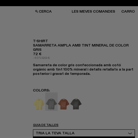
CERCA
LES MEVES COMANDES
CARRO
T-SHIRT
SAMARRETA AMPLA AMB TINT MINERAL DE COLOR
GRIS
SES I MOTXILLES
SES I MOTXILLES
72 €
ERES DE SOL
ERES DE SOL
-40%
120 €
TJONS
TJONS
Samarreta de color gris confeccionada amb cotó
RRES
RRES
orgànic amb tint 100% mineral i detalls retallats a la part
posterior i gravat de temporada.
COLORS
:
T-Shirt - AU00020-004
T-Shirt - AU00020-003 - Samarreta ampl
T-Shirt - AU00020-002
T-Shirt - AU00020-001
GUIA DE TALLES
Tria la teva talla
TRIA LA TEVA TALLA