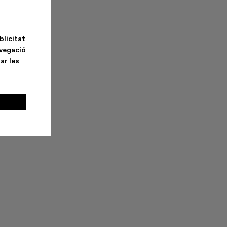
blicitat
avegació
ar les