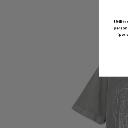
Utilitz
persona
(per 