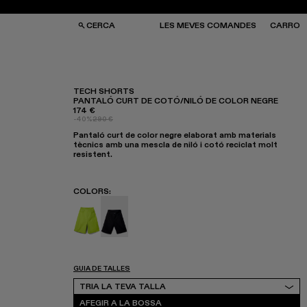
CERCA
LES MEVES COMANDES
CARRO
TECH SHORTS
PANTALÓ CURT DE COTÓ/NILÓ DE COLOR NEGRE
174 €
SES I MOTXILLES
SES I MOTXILLES
-40%
290 €
ERES DE SOL
ERES DE SOL
Pantaló curt de color negre elaborat amb materials
TJONS
TJONS
tècnics amb una mescla de niló i cotó reciclat molt
RRES
RRES
resistent.
COLORS
:
Tech Shorts - AU00003-004
Tech shorts - AU00003-003 - Pantaló cu
GUIA DE TALLES
Tria la teva talla
TRIA LA TEVA TALLA
AFEGIR A LA BOSSA