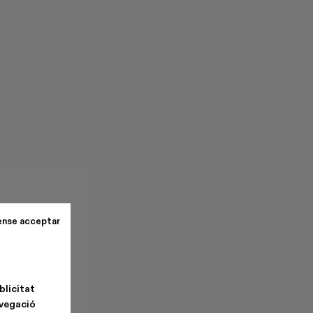
ense acceptar
blicitat
avegació