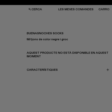
CERCA
LES MEVES COMANDES
CARRO
BUENASNOCHES SOCKS
Mitjons de color negre i groc
SES I MOTXILLES
SES I MOTXILLES
ERES DE SOL
ERES DE SOL
TJONS
TJONS
AQUEST PRODUCTE NO ESTÀ DISPONIBLE EN AQUEST
RRES
RRES
MOMENT
CARACTERÍSTIQUES