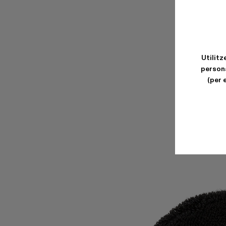
Utilitz
persona
(per 