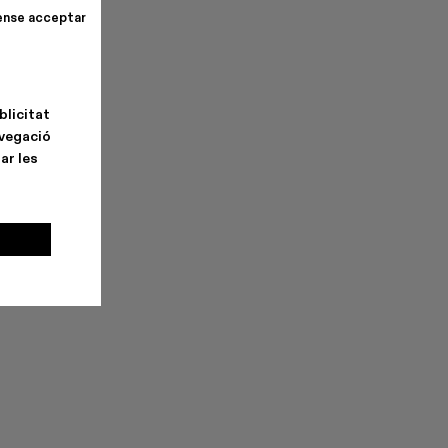
ense acceptar
blicitat
avegació
ar les