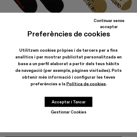
Continuar sense
LOGO SOCKS
SOCKS
acceptar
35 €
24 €
-40%
40 €
Preferències de cookies
Utilitzem cookies pròpies i de tercers per a fins
analítics i per mostrar publicitat personalitzada en
base a un perfil elaborat a partir dels teus hàbits
de navegació (per exemple, pàgines visitades). Pots
obtenir més informació i configurar les teves
preferències a la
Política de cookies
.
MITJONS PER A DONA
Acceptar i Tancar
Gestionar Cookies
ALTRES CATEGORIES