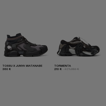
TOSSU X JUNYA WATANABE
TORMENTA
360 €
210 €
-40%
350 €