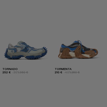
TORNADO
TORMENTA
252 €
-30%
360 €
210 €
-40%
350 €