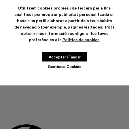
Utilitzem cookies pròpies i de tercers per a fins
analítics i per mostrar publicitat personalitzada en
base a un perfil elaborat a partir dels teus hàbits
de navegació (per exemple, pàgines visitades). Pots
CARACTERÍSTIQUES
obtenir més informació i configurar les teves
CURA DEL PRODUCTE
preferències a la
Política de cookies
.
Acceptar i Tancar
GUIA DE TALLES
Tria la teva talla
Gestionar Cookies
TRIA LA TEVA TALLA
AFEGIR A LA BOSSA