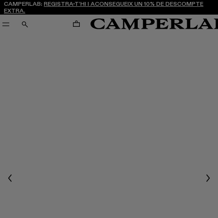
CAMPERLAB:
REGISTRA-T’HI I ACONSEGUEIX UN 10% DE DESCOMPTE
EXTRA.
CARRO
CERCA
Previous
Nex