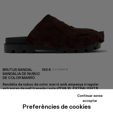
BRUTUS SANDAL
156 €
-40%
260 €
SANDÀLIA DE NUBUC
DE COLOR MARRÓ
Sandàlia de nubuc de color marró amb empenya irregular
extragran de pell trenada i sola d’EVA XL EXTRALIGHT®.
Continuar sense
acceptar
Preferències de cookies
COLORS
:
Brutus Sandal - A500035-004
Brutus Sandal - A500035-003 - Sandàlia de nubuc d
Brutus Sandal - A500035-001