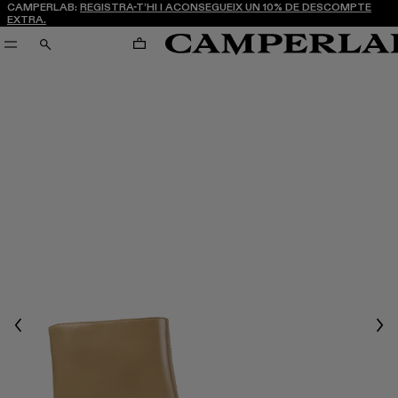
CAMPERLAB:
REGISTRA-T’HI I ACONSEGUEIX UN 10% DE DESCOMPTE
EXTRA.
CARRO
CERCA
Previous
Nex