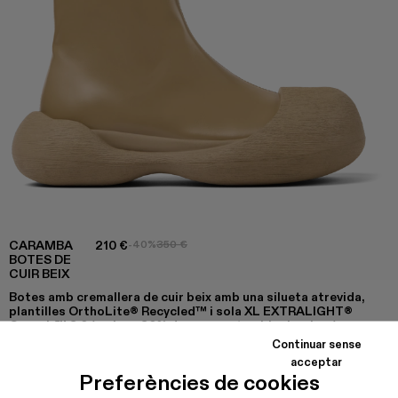
CARAMBA
210 €
-40%
350 €
BOTES DE
CUIR BEIX
Botes amb cremallera de cuir beix amb una silueta atrevida,
plantilles OrthoLite® Recycled™ i sola XL EXTRALIGHT®
Organix™ 3.0 (amb un 30% de compostos biocirculars).
Continuar sense
acceptar
Preferències de cookies
COLORS
: