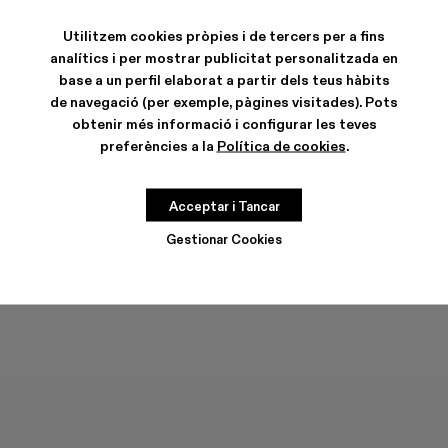
Caramba - A700019-003 - Botes de cuir beix
Caramba - A700019-002
Caramba - A700019-001
Utilitzem cookies pròpies i de tercers per a fins
analítics i per mostrar publicitat personalitzada en
base a un perfil elaborat a partir dels teus hàbits
de navegació (per exemple, pàgines visitades). Pots
obtenir més informació i configurar les teves
CARACTERÍSTIQUES
preferències a la
Política de cookies
.
CURA DEL PRODUCTE
Acceptar i Tancar
GUIA DE TALLES
Gestionar Cookies
Tria la teva talla
TRIA LA TEVA TALLA
AFEGIR A LA BOSSA