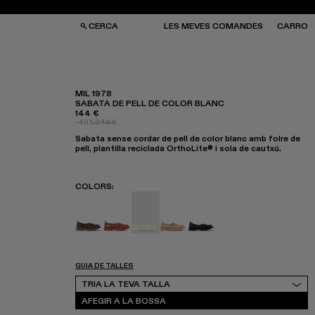
CERCA
LES MEVES COMANDES
CARRO
MIL 1978
SABATA DE PELL DE COLOR BLANC
144 €
SES I MOTXILLES
SES I MOTXILLES
-40%
240 €
ERES DE SOL
ERES DE SOL
Sabata sense cordar de pell de color blanc amb folre de
TJONS
TJONS
pell, plantilla reciclada OrthoLite® i sola de cautxú.
RRES
RRES
COLORS
:
MIL 1978 - A500010-007
MIL 1978 - A500010-005
MIL 1978 - A500010-004 - Sabata d
MIL 1978 - A500010-003
MIL 1978 - A500010-00
GUIA DE TALLES
Tria la teva talla
TRIA LA TEVA TALLA
AFEGIR A LA BOSSA