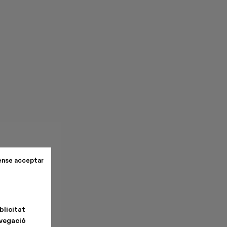
ense acceptar
blicitat
avegació