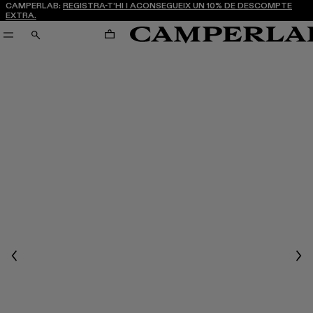
CAMPERLAB:
REGISTRA-T’HI I ACONSEGUEIX UN 10% DE DESCOMPTE
EXTRA.
CARRO
CERCA
Previous
Nex