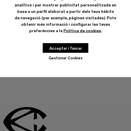
analítics i per mostrar publicitat personalitzada en
base a un perfil elaborat a partir dels teus hàbits
de navegació (per exemple, pàgines visitades). Pots
obtenir més informació i configurar les teves
CARACTERÍSTIQUES
preferències a la
Política de cookies
.
CURA DEL PRODUCTE
Acceptar i Tancar
Gestionar Cookies
AQUEST PRODUCTE NO ESTÀ DISPONIBLE EN AQUEST
MOMENT