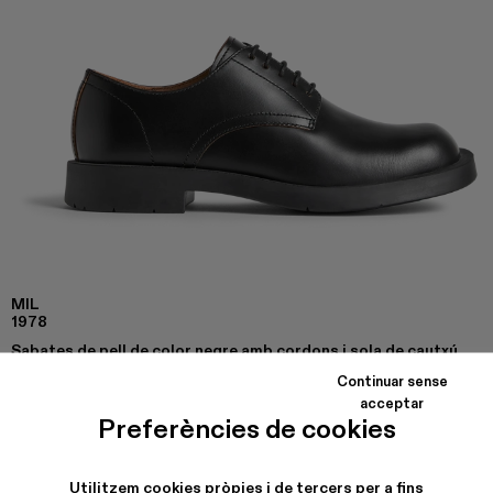
MIL
1978
Sabates de pell de color negre amb cordons i sola de cautxú
per a dona.
Continuar sense
acceptar
Preferències de cookies
COLORS
:
MIL 1978 - K201263-013
Utilitzem cookies pròpies i de tercers per a fins