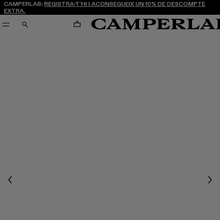
CAMPERLAB:
REGISTRA-T’HI I ACONSEGUEIX UN 10% DE DESCOMPTE
EXTRA.
CARRO
CERCA
Previous
Nex