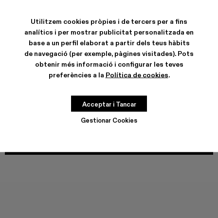
COLORS
:
TOSSU - A500005-040
TOSSU - A500005-034
TOSSU X JUNYA WATANABE - A500005-033
Tossu x CONCEPT(K) - A500005-032
Tossu - A500005-031
TOSSU - A500005-028
TOSSU - A500005-02
Tossu - A500005
Tossu - A5
Tossu
Utilitzem cookies pròpies i de tercers per a fins
analítics i per mostrar publicitat personalitzada en
base a un perfil elaborat a partir dels teus hàbits
de navegació (per exemple, pàgines visitades). Pots
obtenir més informació i configurar les teves
CARACTERÍSTIQUES
preferències a la
Política de cookies
.
CURA DEL PRODUCTE
Acceptar i Tancar
GUIA DE TALLES
Gestionar Cookies
Tria la teva talla
TRIA LA TEVA TALLA
AFEGIR A LA BOSSA