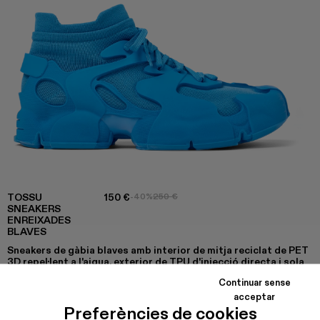
TOSSU
150 €
-40%
250 €
SNEAKERS
ENREIXADES
BLAVES
Sneakers de gàbia blaves amb interior de mitja reciclat de PET
3D repel·lent a l'aigua, exterior de TPU d'injecció directa i sola
exterior de PU reciclat. Completament reciclables.
Continuar sense
acceptar
Preferències de cookies