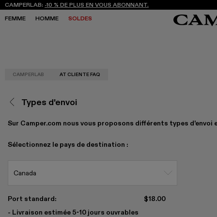
CAMPERLAB:
-10 % DE PLUS EN VOUS ABONNANT.
FEMME
HOMME
SOLDES
CAMPERLAB
AT CLIENTE FAQ
SOLDES
SOLDES
BASKETS
BASKETS
NOUVELLE COLLECTION
NOUVELLE COLLECTION
BOTTES
BOTTES
FREQUENCY ARCHIVE
FREQUENCY ARCHIVE
CHAUSSURES À LACETS
CHAUSSURES À LACETS
Types d'envoi
BOUTIQUES
BOUTIQUES
MOCASSINS
MOCASSINS
MARY JANES
MARY JANES
SABOTS
SABOTS
Sur Camper.com nous vous proposons différents types d'envoi e
SANDALES
SANDALES
E
E
Sélectionnez le pays de destination :
Canada
Port standard:
$18.00
- Livraison estimée 5-10 jours ouvrables