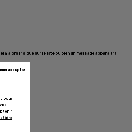
sera alors indiqué sur le site ou bien un message apparaîtra
sans accepter
et pour
 vos
obtenir
matière