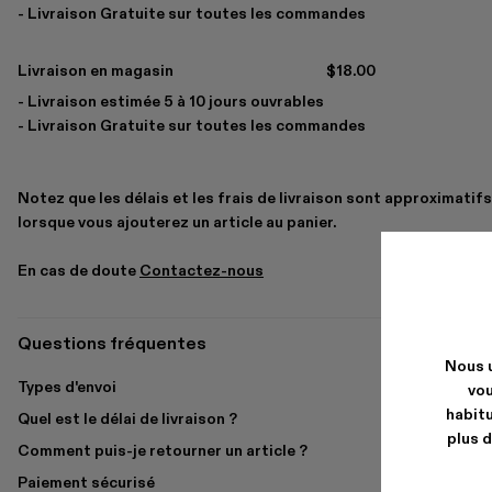
- Livraison Gratuite sur toutes les commandes
Livraison en magasin
$18.00
- Livraison estimée 5 à 10 jours ouvrables
- Livraison Gratuite sur toutes les commandes
Notez que les délais et les frais de livraison sont approximatifs
lorsque vous ajouterez un article au panier.
En cas de doute
Contactez-nous
Questions fréquentes
Nous u
Types d'envoi
vou
habitu
Quel est le délai de livraison ?
plus d
Comment puis-je retourner un article ?
Paiement sécurisé