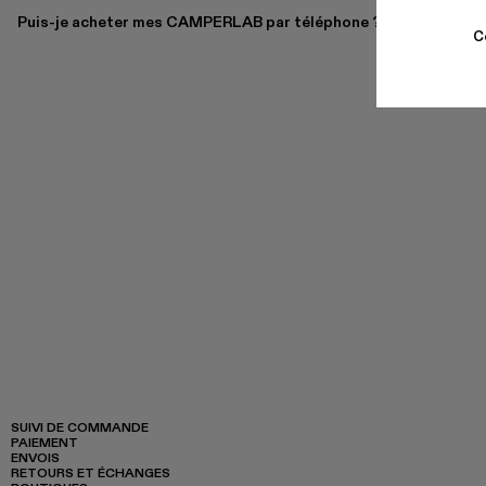
Puis-je acheter mes CAMPERLAB par téléphone ?
C
SUIVI DE COMMANDE
PAIEMENT
ENVOIS
RETOURS ET ÉCHANGES