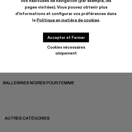
vos habitudes de navigation (par exemple, les
pages visitées). Vous pouvez obtenir plus
d'informations et configurer vos préférences dans
la
Politique en matière de cookies
.
MIL 1978
$360
Accepter et Fermer
Cookies nécessaires
uniquement
BALLERINES NOIRES POUR FEMME
AUTRES CATÉGORIES