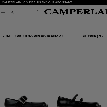
CAMPERLAB:
-10 % DE PLUS EN VOUS ABONNANT.
PANIER
RECHERCHE
FEMME CHAUSSURES
BALLERINES NOIRES POUR FEMME
FILTRER
(
2
)